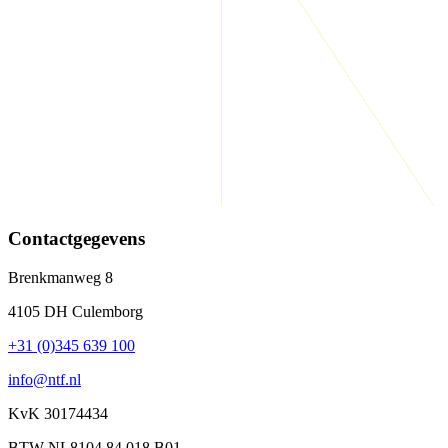
Contactgegevens
Brenkmanweg 8
4105 DH Culemborg
+31 (0)345 639 100
info@ntf.nl
KvK 30174434
BTW NL8104.84.018.B01