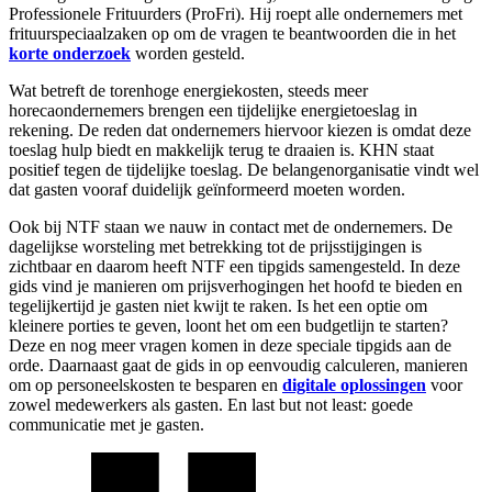
Professionele Frituurders (ProFri). Hij roept alle ondernemers met
frituurspeciaalzaken op om de vragen te beantwoorden die in het
korte onderzoek
worden gesteld.
Wat betreft de torenhoge energiekosten, steeds meer
horecaondernemers brengen een tijdelijke energietoeslag in
rekening. De reden dat ondernemers hiervoor kiezen is omdat deze
toeslag hulp biedt en makkelijk terug te draaien is. KHN staat
positief tegen de tijdelijke toeslag. De belangenorganisatie vindt wel
dat gasten vooraf duidelijk geïnformeerd moeten worden.
Ook bij NTF staan we nauw in contact met de ondernemers. De
dagelijkse worsteling met betrekking tot de prijsstijgingen is
zichtbaar en daarom heeft NTF een tipgids samengesteld. In deze
gids vind je manieren om prijsverhogingen het hoofd te bieden en
tegelijkertijd je gasten niet kwijt te raken. Is het een optie om
kleinere porties te geven, loont het om een budgetlijn te starten?
Deze en nog meer vragen komen in deze speciale tipgids aan de
orde. Daarnaast gaat de gids in op eenvoudig calculeren, manieren
om op personeelskosten te besparen en
digitale oplossingen
voor
zowel medewerkers als gasten. En last but not least: goede
communicatie met je gasten.