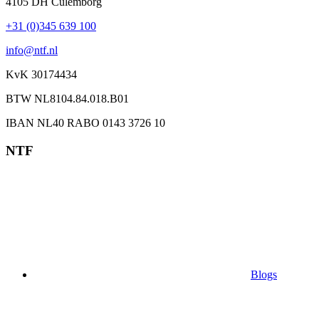
4105 DH Culemborg
+31 (0)345 639 100
info@ntf.nl
KvK 30174434
BTW NL8104.84.018.B01
IBAN NL40 RABO 0143 3726 10
NTF
Blogs