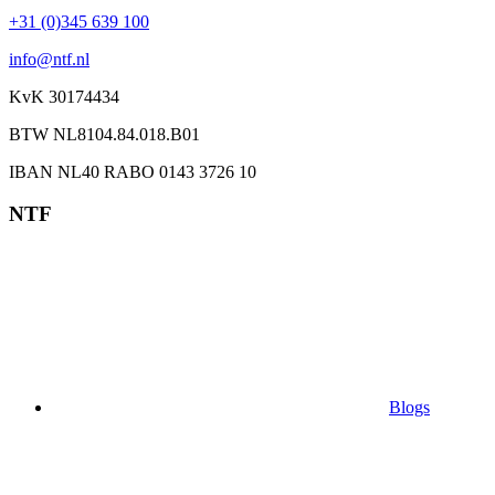
+31 (0)345 639 100
info@ntf.nl
KvK 30174434
BTW NL8104.84.018.B01
IBAN NL40 RABO 0143 3726 10
NTF
Blogs